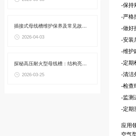
-保
-严
插接式母线槽维护保养及常见故障处理指南
-做
2026-04-03
-安
-维护
-定
探秘高压耐火型母线槽：结构亮点与实用效能
-清
2026-03-25
-检
-监
-定
应用
空气