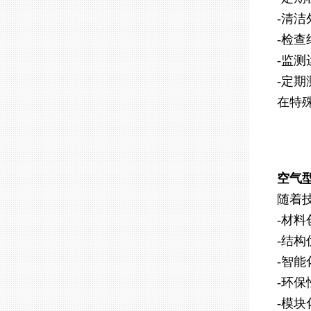
-清
-检
-监
-定
在特
空气
随着
-材
-结
-智
-环
-模