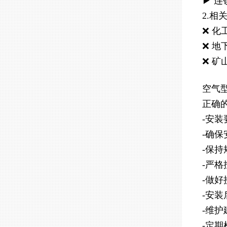
▶ 
2.相
❌ 
❌ 
❌ 
空气
正确
-安装
-确
-保
-严
-做
-安
-维护
-定