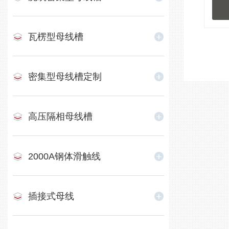
瓦楞型母线槽
密集型母线槽定制
高压隔相母线槽
2000A钢体滑触线
插接式母线