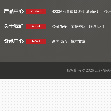
产品中心
4200A密集型母线槽 坚固耐用
低
Product
品质好 密集型母线槽 断面均匀
CMC系列密集型母线槽 防护
关于我们
公司简介
荣誉资质
联系我们
About
资讯中心
新闻动态
技术文章
News
版权所有 © 2026 江苏