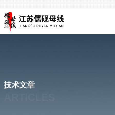
技术文章
ARTICLES