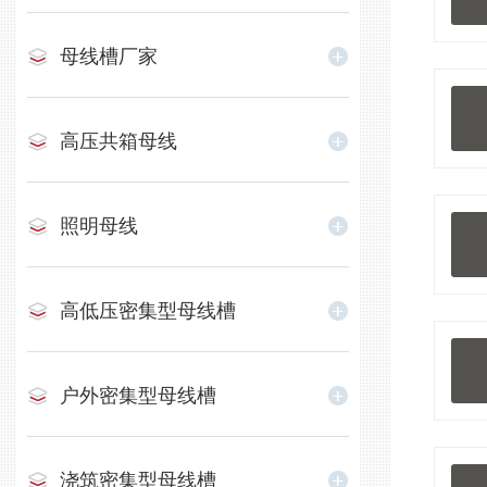
母线槽厂家
高压共箱母线
照明母线
高低压密集型母线槽
户外密集型母线槽
浇筑密集型母线槽