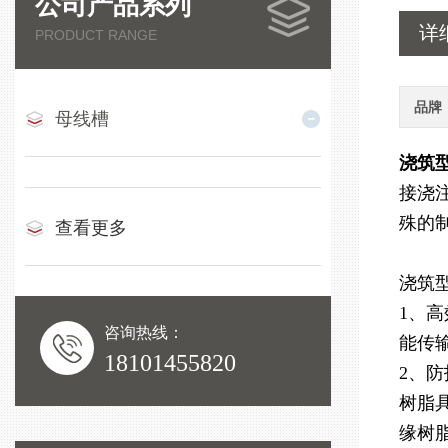
公司产品系列
详
PRODUCT RANGE
品牌
母线槽
浇筑
接浇
殊的
查看更多
浇筑
1、
咨询热线：
能传
18101455820
2、
树脂
缘树