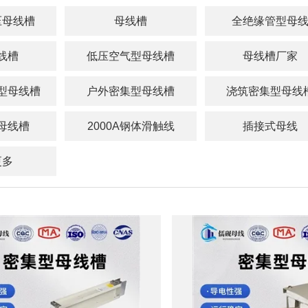
压母线槽
母线槽
全绝缘管型母
线槽
低压空气型母线槽
母线槽厂家
型母线槽
户外密集型母线槽
浇筑密集型母线
母线槽
2000A钢体滑触线
插接式母线
更多