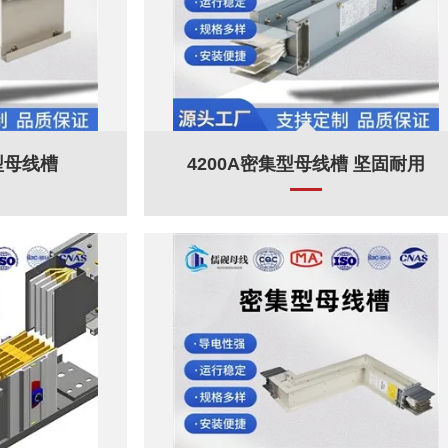
型母线槽
4200A密集型母线槽 坚固耐用