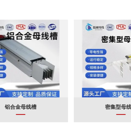
密集型母线槽
高压共箱母