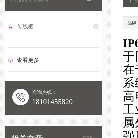
详
PRODUCT RANGE
品牌
母线槽
I
于
查看更多
在
系
咨询热线：
高
18101455820
工
属
强