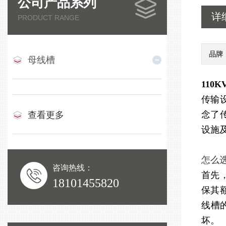
公司产品系列
详
PRODUCT RANGE
品牌
母线槽
110
传输
念了
查看更多
设施
怎么
咨询热线：
首先
18101455820
保其
线槽
坏。