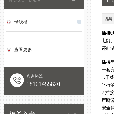
详
PRODUCT RANGE
品牌
母线槽
插接
电能
还能
查看更多
插接
一套
咨询热线：
1.
18101455820
平行
2.
熔断
安全