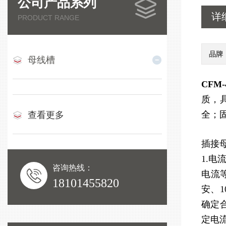
公司产品系列
详
PRODUCT RANGE
品牌
母线槽
CFM
质，
全；
查看更多
插接
1.电
咨询热线：
电流
18101455820
安、1
确定
定电