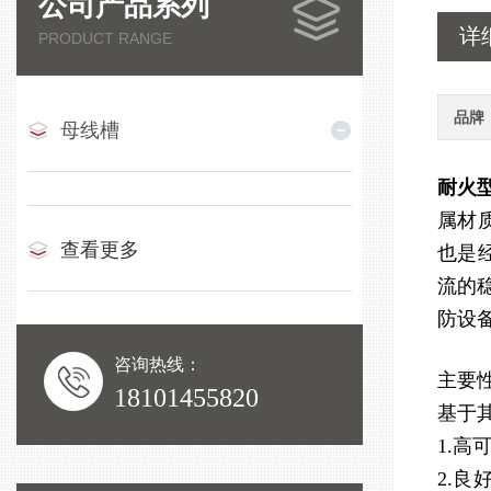
公司产品系列
详
PRODUCT RANGE
品牌
母线槽
耐火
属材
查看更多
也是
流的稳
防设
咨询热线：
主要
18101455820
基于
1.
2.