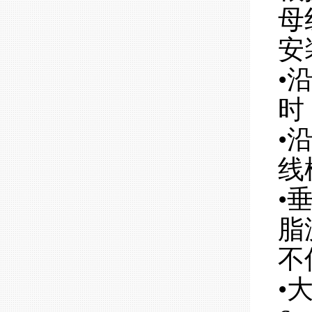
母
安
•
时
•
线
•
脂
不
•