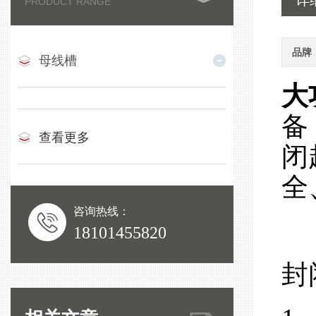
详
PRODUCT RANGE
品牌
母线槽
大
备
查看更多
闭
全
咨询热线：
18101455820
封