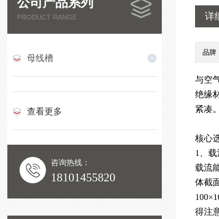
公司产品系列
详
PRODUCT RANGE
品牌
母线槽
与空
绝缘
紧凑
查看更多
核心
1、
咨询热线：
载流能
18101455820
体截面
100
得注