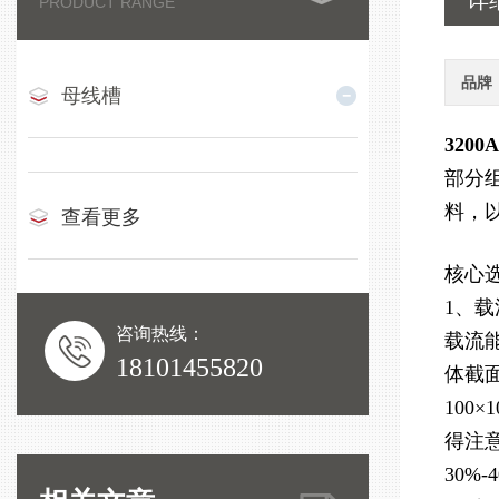
详
PRODUCT RANGE
品牌
母线槽
320
部分
料，
查看更多
核心
1、
咨询热线：
载流能
18101455820
体截面
100
得注
30%-