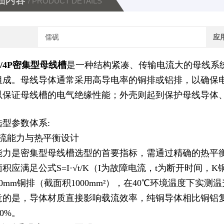
细内容
/ PRODUCT DETAILS
儒砚
应
0A/4P密集型母线槽
是一种结构紧凑、传输电流大的母线系
组成。母线导体通常采用高导电率的铜排或铝排，以确保
以保证母线槽的电气绝缘性能；外壳则起到保护母线导体
选型参数体系:
载流能力与热平
衡设计
力是密集型母线槽选型的首要指标，需通过精确的热平衡计算确
积应满足公式S=I·√t/K（I为故障电流，t为断开时间，K
×10mm铜排（截面积1000mm²），在40℃环境温度下实测温升
意的是，导体材质直接影响载流效率，纯铜导体相比铜铝复合
40%。