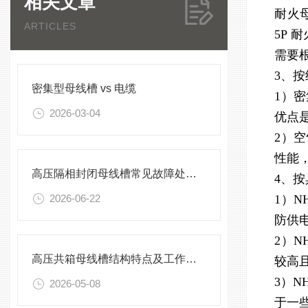
相关文章
耐火母
ARTICLES
5P
需要
3、
密集型母线槽 vs 电缆
1）
2026-03-04
优点
2）
性能
高压隔相封闭母线槽常见故障处理方案
4、
2026-06-22
1）
防供
2）
高压共箱母线槽结构特点及工作原理
较高
3）
2026-05-08
于一