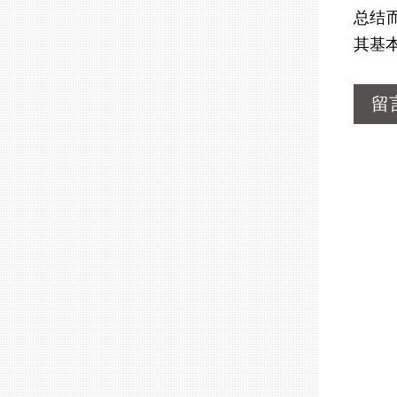
总结
其基
留