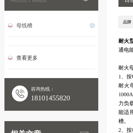
详
PRODUCT RANGE
品牌
母线槽
耐火
通电
查看更多
耐火
1、
耐火母
咨询热线：
100
18101455820
力负
能适用
槽。
2、