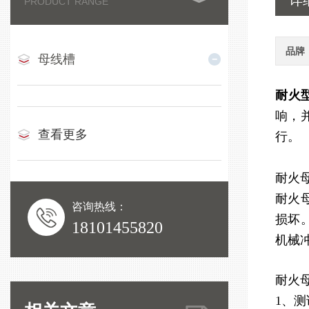
详
PRODUCT RANGE
品牌
母线槽
耐火
响，
查看更多
行。
耐火
耐火
咨询热线：
损坏
18101455820
机械
耐火
1、