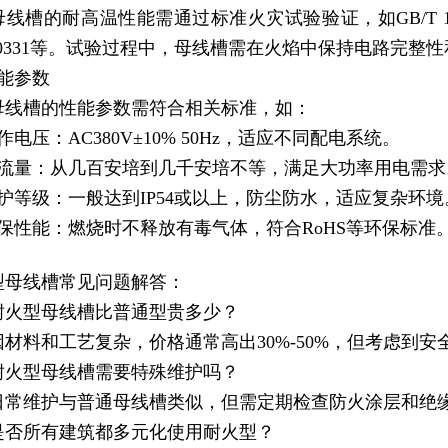
母线槽的耐高温性能需通过标准火灾试验验证，如GB/T 
C 60331等。试验过程中，母线槽需在火焰中保持电路完
性能参数
母线槽的性能参数需符合相关标准，如：
作电压‌：AC380V±10% 50Hz，适应不同配电系统。
载流量‌：从几百安培到几千安培不等，满足大功率用电需求
护等级‌：一般达到IP54或以上，防尘防水，适应复杂环境
保性能‌：燃烧时不释放有毒气体，符合RoHS等环保标准
型母线槽常见
问题解答：
耐火型母线槽比普通型贵多少？
因材料和工艺复杂，价格通常高出30%-50%，但考虑到
耐火型母线槽需要特殊维护吗？
日常维护与普通母线槽类似，但需定期检查防火涂层和绝
是否所有建筑都多元化使用耐火型？