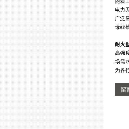
随着
电力
广泛
母线
耐火
高强
场需
为各
留