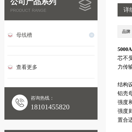
公司产品系列
详
PRODUCT RANGE
品牌
母线槽
500
芯不
力传
查看更多
结构
铝壳
咨询热线：
强度
18101455820
强度
置合