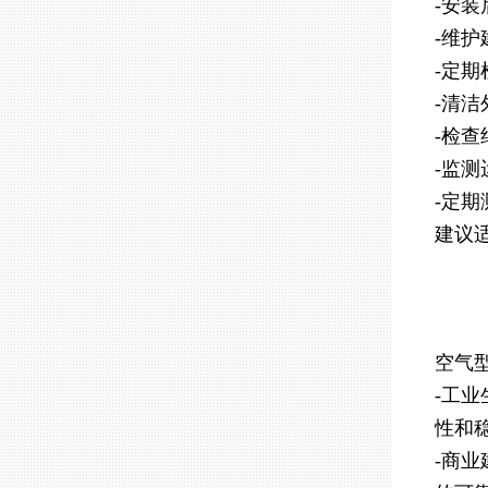
-安
-维护
-定
-清
-检
-监
-定
建议
空气
-工
性和
-商