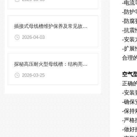
-电
-防
-防
插接式母线槽维护保养及常见故障处理指南
-抗
2026-04-03
-安
-扩
合理
探秘高压耐火型母线槽：结构亮点与实用效能
空气
2026-03-25
正确
-安装
-确
-保
-严
-做