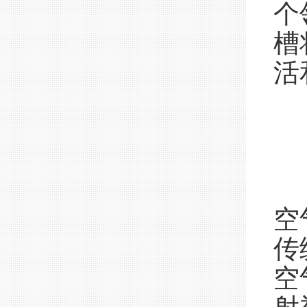
个
槽
活
空
传
空