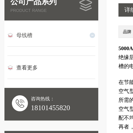
公司产品系列
详
PRODUCT RANGE
品牌
母线槽
500
绝缘
槽的
查看更多
在节
空气
咨询热线：
所需
18101455820
空气
配不
再者