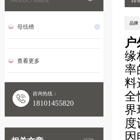
详
PRODUCT RANGE
品牌
母线槽
户
缘
查看更多
率
料
全
咨询热线：
18101455820
界
度
因