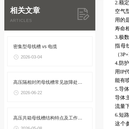
2.额
相关文章
空气
用的是
ARTICLES
寿命
3.极
指母
密集型母线槽 vs 电缆
（3
2026-03-04
4.防
用IP
能有
高压隔相封闭母线槽常见故障处理方案
5.导
2026-06-22
导体
流量
6.短
高压共箱母线槽结构特点及工作原理
这个
2026-05-08