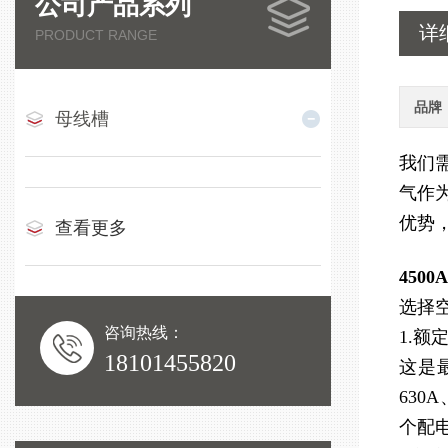
公司产品系列
详
PRODUCT RANGE
品牌
母线槽
我们
气作
优势
查看更多
450
选择
咨询热线：
1.额
18101455820
这是
630
个配