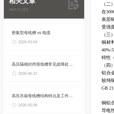
相关文章
（二
ARTICLES
在30
表层
受强度
密集型母线槽 vs 电缆
（三
2026-03-04
铜材
40%
特性（
高压隔相封闭母线槽常见故障处理方案
（四
铝合
2026-06-22
较纯
GB 
高压共箱母线槽结构特点及工作原理
铜铝
2026-05-08
导电