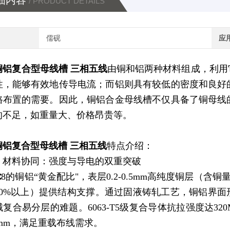
细内容
/ PRODUCT DETAILS
儒砚
应
铜铝复合型母线槽 三相五线
由铜和铝两种材料组成，利用
性，能够有效地传导电流；而铝则具有较低的密度和良好
路布置的需要。因此，铜铝合金母线槽不仅具备了铜母线
的不足，如重量大、价格昂贵等。
铜铝复合型母线槽 三相五线
特点介绍：
）材料协同：强度与导电的双重突破
∶8的铜铝“黄金配比"，表层0.2-0.5mm高纯度铜层（含
60%以上）提供结构支撑。通过固液铸轧工艺，铜铝界面
复合易分层的难题。6063-T5级复合导体抗拉强度达32
1mm，满足重载布线需求。