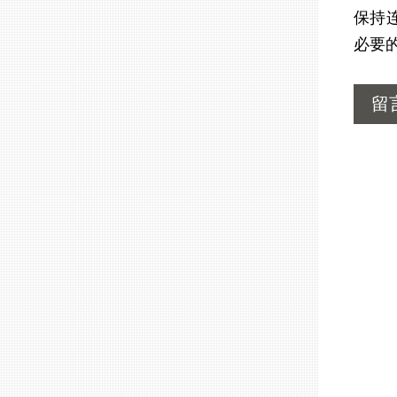
保持
必要
留