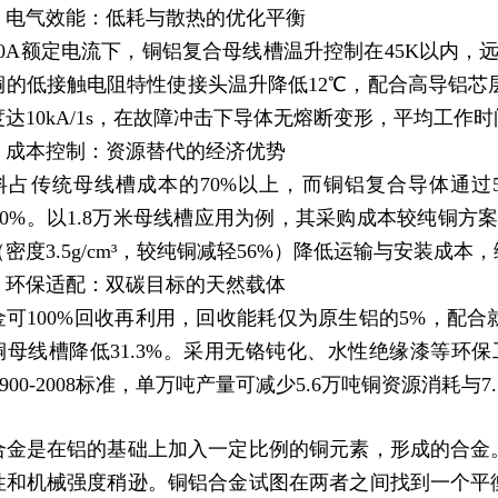
）电气效能：低耗与散热的优化平衡
00A额定电流下，铜铝复合母线槽温升控制在45K以内，
铜的低接触电阻特性使接头温升降低12℃，配合高导铝芯
达10kA/1s，在故障冲击下导体无熔断变形，平均工作
）成本控制：资源替代的经济优势
料占传统母线槽成本的70%以上，而铜铝复合导体通过
-50%。以1.8万米母线槽应用为例，其采购成本较纯铜方
密度3.5g/cm³，较纯铜减轻56%）降低运输与安装成
）环保适配：双碳目标的天然载体
金可100%回收再利用，回收能耗仅为原生铝的5%，配
铜母线槽降低31.3%。采用无铬钝化、水性绝缘漆等环保
21900-2008标准，单万吨产量可减少5.6万吨铜资源消耗与
合金是在铝的基础上加入一定比例的铜元素，形成的合金
性和机械强度稍逊。铜铝合金试图在两者之间找到一个平