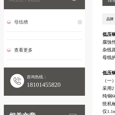
详
PRODUCT RANGE
品牌
母线槽
低压
腐蚀
杂线
查看更多
母线
低压
咨询热线：
（一
18101455820
采用2
纯铜
统机械
仅1.