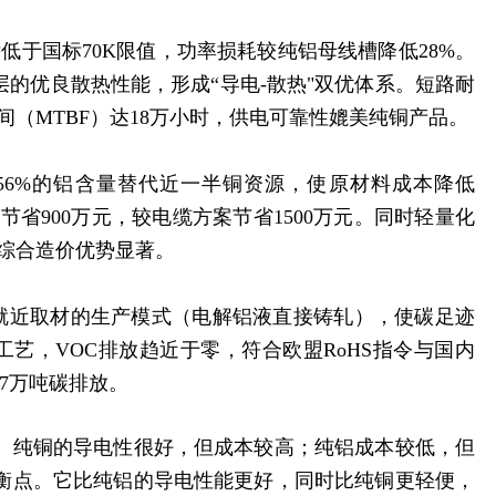
远低于国标70K限值，功率损耗较纯铝母线槽降低28%。
层的优良散热性能，形成“导电-散热"双优体系。短路耐
时间（MTBF）达18万小时，供电可靠性媲美纯铜产品。
56%的铝含量替代近一半铜资源，使原材料成本降低
案节省900万元，较电缆方案节省1500万元。同时轻量化
本，综合造价优势显著。
合就近取材的生产模式（电解铝液直接铸轧），使碳足迹
工艺，VOC排放趋近于零，符合欧盟RoHS指令与国内
7.7万吨碳排放。
。纯铜的导电性很好，但成本较高；纯铝成本较低，但
衡点。它比纯铝的导电性能更好，同时比纯铜更轻便，