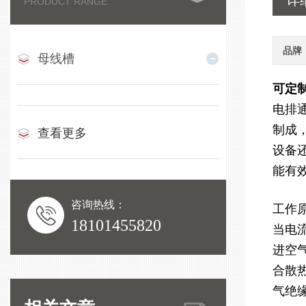
详
PRODUCT RANGE
品牌
母线槽
可定
电排
制成
查看更多
设备
能有
咨询热线：
工作
18101455820
当电
进空
合散
气绝