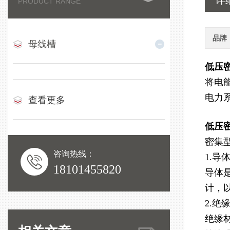
详
PRODUCT RANGE
品牌
母线槽
低压
将电
电力
查看更多
低压
密集
咨询热线：
1.导
18101455820
导体
计，
2.绝
绝缘