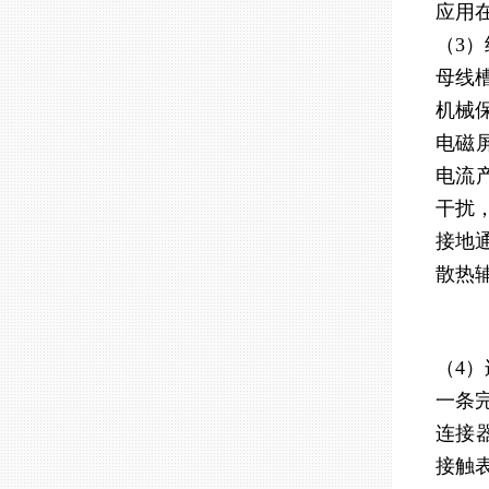
应用
（3
母线
机械
电磁
电流
干扰
接地
散热
（4
一条
连接
接触