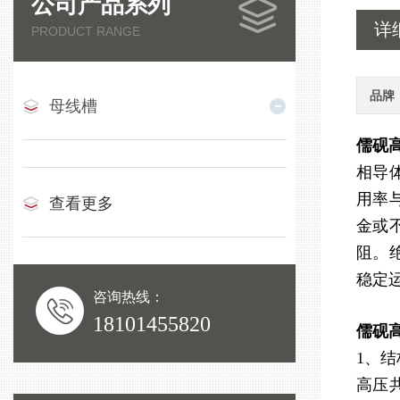
公司产品系列
详
PRODUCT RANGE
品牌
母线槽
儒砚
相导
用率
查看更多
金或
阻。
稳定
咨询热线：
18101455820
儒砚
1、
高压