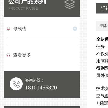
公司产品系列
详
PRODUCT RANGE
品牌
母线槽
全封
任务
不仅
查看更多
用高
得到
属外
咨询热线：
18101455820
技术
空气
1.额