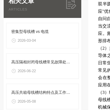
相关文章
双半
ARTICLES
应"优
自问
当交
密集型母线槽 vs 电缆
应。
2026-03-04
形排
（2
导体
高压隔相封闭母线槽常见故障处理方案
日常
常见
2026-06-22
会在
应用
（3
高压共箱母线槽结构特点及工作原理
母线
2026-05-08
机械