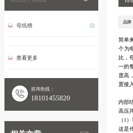
详
PRODUCT RANGE
品牌
母线槽
简单
个为
比，
查看更多
一的
度高
置接
咨询热线：
18101455820
内部
高压
（1
这是