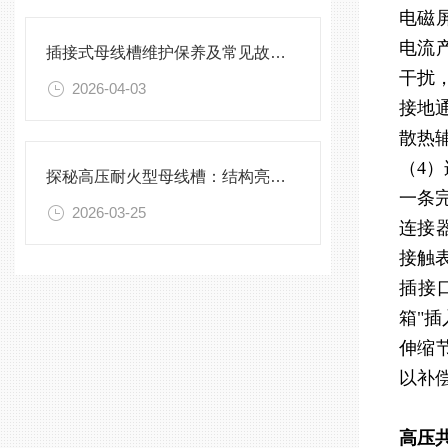
电磁
电流
插接式母线槽维护保养及常见故障处理指南
干扰
2026-04-03
接地
散热
（4
探秘高压耐火型母线槽：结构亮点与实用效能
一条
2026-03-25
连接
接触
插接
箱"
伸缩
以补
高压