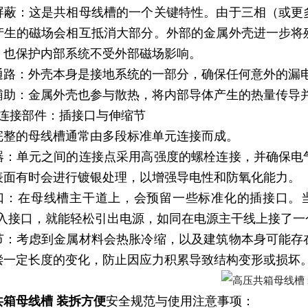
屏蔽：这是共相母线槽的一个关键特性。由于三相（或更
产生的磁场会相互抵消大部分。外部的金属外壳进一步将
，也保护内部系统不受外部磁场影响。
通路：外壳本身是接地系统的一部分，确保任何意外的漏
辅助：金属外壳也参与散热，将内部导体产生的热量传导
）连接部件：插接口与伸缩节
完整的母线槽通常由多段标准单元连接而成。
器：单元之间的连接点采用高强度的螺栓连接，并确保电
表面有时会进行镀银处理，以增强导电性和防氧化能力。
口：在母线槽主干道上，会预留一些标准化的插接口。
插入接口，就能轻松引出电源，如同在电源主干线上接了一
节：考虑到金属材料会热胀冷缩，以及建筑物本身可能存
偿一定长度的变化，防止因应力积累导致结构变形或损坏
共箱母线槽 装拆方便
安全规范与使用注意事项：