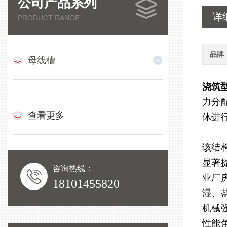
公司产品系列
详
PRODUCT RANGE
品牌
母线槽
浇筑
力分
查看更多
体进
该结
显著
咨询热线：
业厂
18101455820
湿、
机械
性能