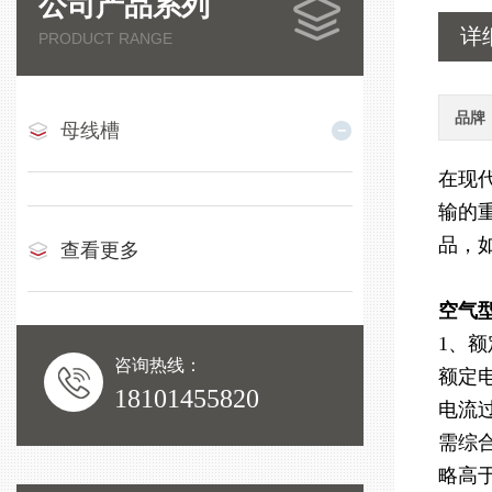
公司产品系列
详
PRODUCT RANGE
品牌
母线槽
在现
输的
品，
查看更多
空气
1、
咨询热线：
额定
18101455820
电流
需综
略高