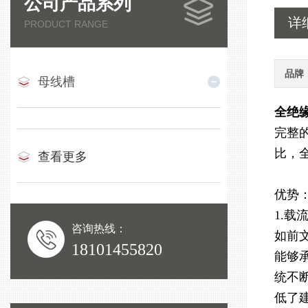
公司产品系列
详
PRODUCT RANGE
品牌
母线槽
全绝
完整
比，
查看更多
优势
1.载
咨询热线：
如前
18101455820
能够
统不
低了