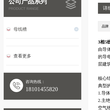
公司产品系列
详
PRODUCT RANGE
品牌
母线槽
3相
由导
查看更多
的导
层建
核心
咨询热线：
典型
18101455820
1.
2.主
空气