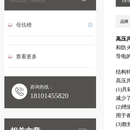
详
PRODUCT RANGE
品牌
母线槽
高压
和防
导电
查看更多
结构
高压
咨询热线：
(1
18101455820
减少
(2
用于
(3