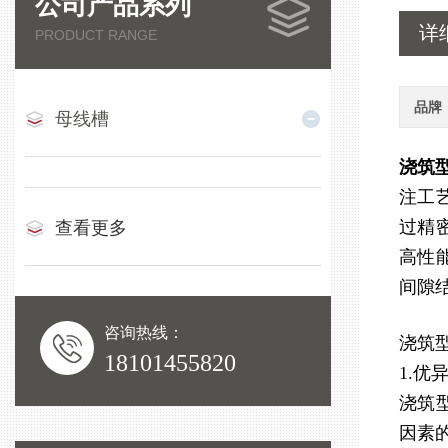
公司产品系列
详
PRODUCT RANGE
品牌
母线槽
浇筑
注工
过精
查看更多
高性
间隙
咨询热线：
浇筑
18101455820
1.优
浇筑
因素