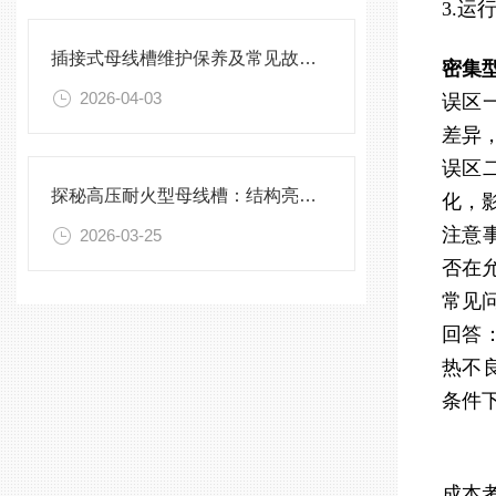
3.
插接式母线槽维护保养及常见故障处理指南
密集
2026-04-03
误区
差异
误区
探秘高压耐火型母线槽：结构亮点与实用效能
化，
注意
2026-03-25
否在
常见
回答
热不
条件
成本