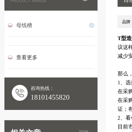
详
PRODUCT RANGE
品牌
母线槽
T型
议这
减少
查看更多
那么
1、
咨询热线：
在采
18101455820
在采
证；
2、
目前