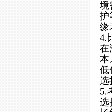
境
护
缘
4
在
本
低
选
5
选