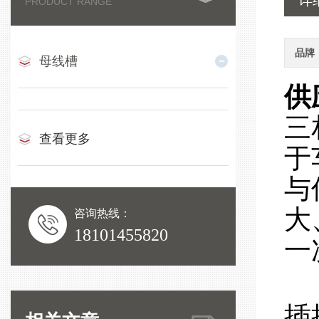
详
PRODUCT RANGE
品牌
母线槽
供
三
查看更多
于
与
大
咨询热线：
18101455820
一
插