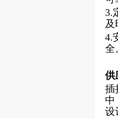
3
及
4
全
供
插
中
设