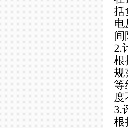
括
电
间
2
根
规
等
度
3
根