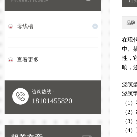
详
PRODUCT RANGE
品牌
母线槽
在现
中。
性，
查看更多
响，
浇筑
咨询热线：
浇筑
18101455820
（1
（2
（3
（4