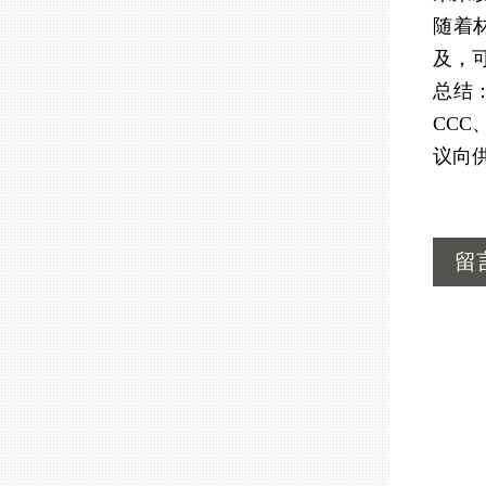
随着
及，
总结
CC
议向
留