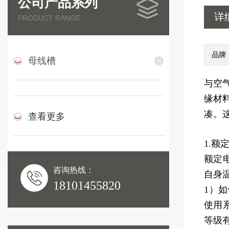
公司产品系列
详
PRODUCT RANGE
品牌
母线槽
与空
缘材
凑。
查看更多
1.额
额定
咨询热线：
自身
18101455820
1）
使用
等级