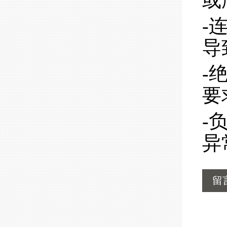
或
-
导
-
要
-
异
留