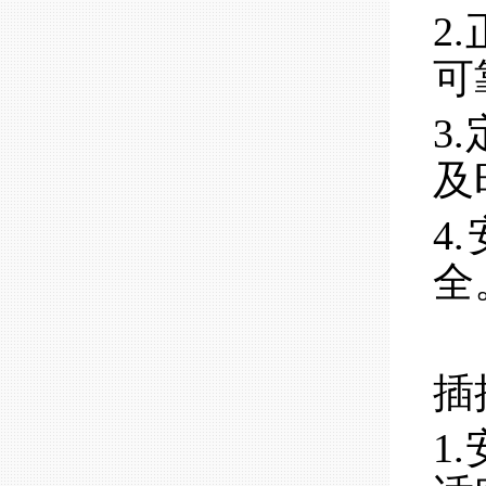
2
可
3
及
4
全
插
1