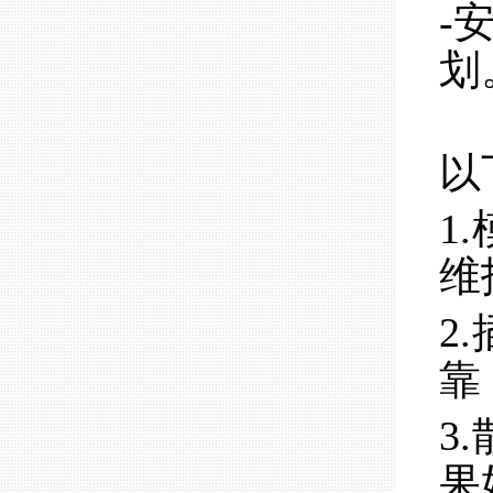
-
划
以
1
维
2
靠
3
果