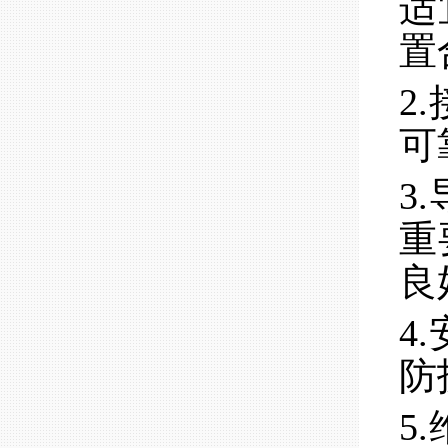
适
置
2
可
3
重
良
4
防
5