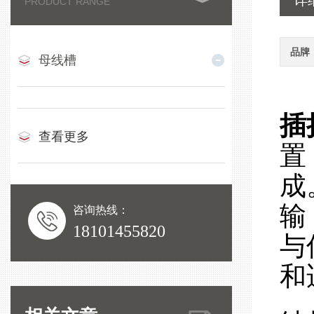
详
PRODUCT RANGE
品牌
母线槽
插
查看更多
置
成
输
咨询热线：
18101455820
与
和