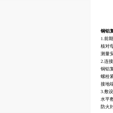
铜铝
1.前
核对母
测量安
2.连
铜铝
螺栓紧
接地
3.敷
水平
防火