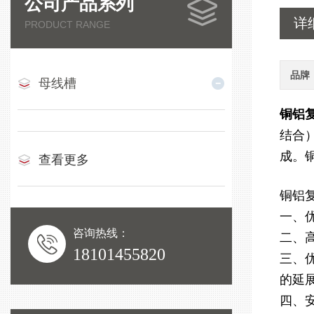
公司产品系列
详
PRODUCT RANGE
品牌
母线槽
铜铝
结合
成。铜
查看更多
铜铝
一、
咨询热线：
二、
18101455820
三、
的延
四、