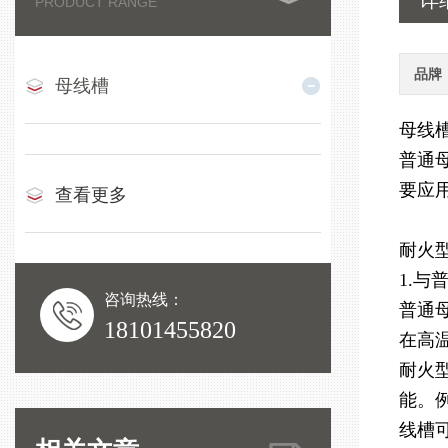
详
PRODUCT RANGE
品牌
母线槽
母线
普通
要应
查看更多
耐火
1.与
咨询热线：
普通
18101455820
在高
耐火
能。
线槽