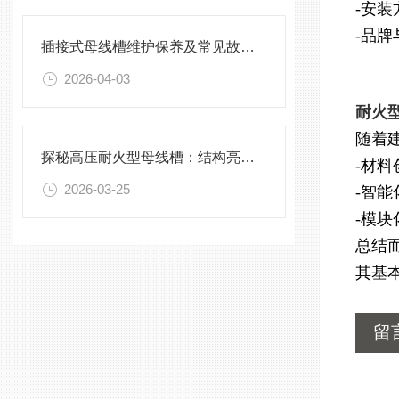
-安
-品
插接式母线槽维护保养及常见故障处理指南
2026-04-03
耐火型
随着
探秘高压耐火型母线槽：结构亮点与实用效能
-材
2026-03-25
-智
-模
总结
其基
留