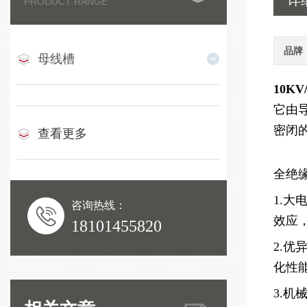
详
PRODUCT RANGE
品牌
母线槽
10K
它由
密闭
查看更多
全绝
1.
咨询热线：
效应
18101455820
2.
化性
3.