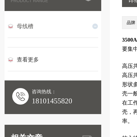
详
PRODUCT RANGE
品牌
母线槽
350
要集
查看更多
高压
高压
形状
咨询热线：
壳一
18101455820
在工
壳，
率。