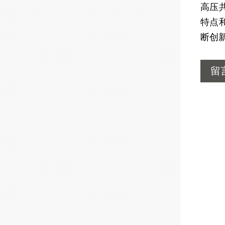
高压
特点
断创
留