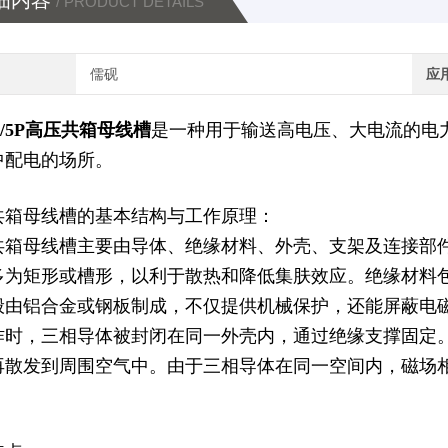
细内容
/ PRODUCT DETAILS
儒砚
应
0A/5P高压共箱母线槽
是一种用于输送高电压、大电流的电
中配电的场所。
共箱母线槽的基本结构与工作原理：
共箱母线槽主要由导体、绝缘材料、外壳、支架及连接部
多为矩形或槽形，以利于散热和降低集肤效应。绝缘材料
般由铝合金或钢板制成，不仅提供机械保护，还能屏蔽电
作时，三相导体被封闭在同一外壳内，通过绝缘支撑固定
再散发到周围空气中。由于三相导体在同一空间内，磁场