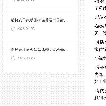
-其
了母
3.防
插接式母线槽维护保养及常见故障处理指南
-浇
2026-04-03
延，
-其
常传
探秘高压耐火型母线槽：结构亮点与实用效能
2026-03-25
4.高
-具
内部
如工
-有
触到