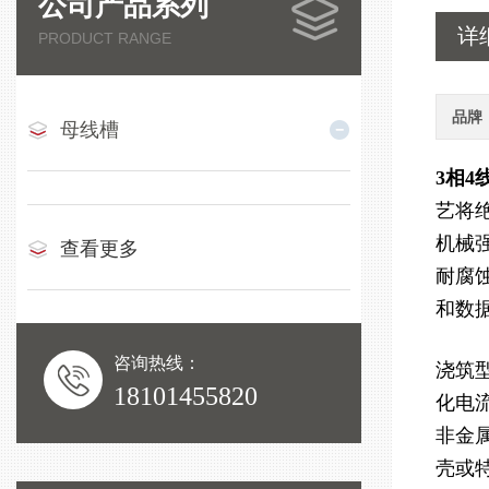
公司产品系列
详
PRODUCT RANGE
品牌
母线槽
3相4
艺将
机械
查看更多
耐腐
和数
咨询热线：
浇筑
18101455820
化电
非金
壳或