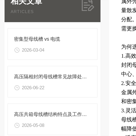
相关文章
属外
量散
ARTICLES
分配
需更
密集型母线槽 vs 电缆
为何
2026-03-04
1.高
封闭
中心
高压隔相封闭母线槽常见故障处理方案
2.安
2026-06-22
金属
和密
3.灵
高压共箱母线槽结构特点及工作原理
母线
2026-05-08
幅降