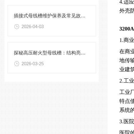
4.适
外壳
插接式母线槽维护保养及常见故障处理指南
2026-04-03
320
1.商
在商
探秘高压耐火型母线槽：结构亮点与实用效能
地传
2026-03-25
业建
2.工
工业
特点
系统
3.医
医院