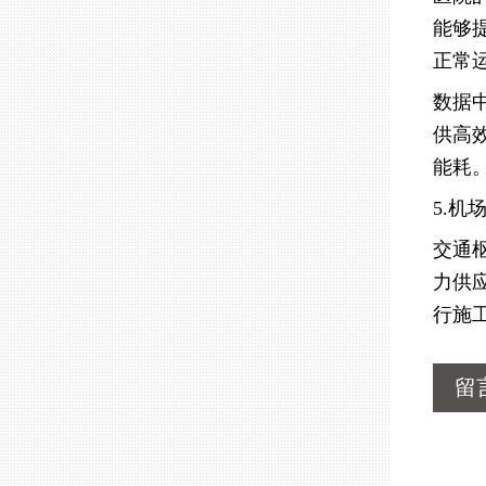
能够
正常
数据
供高
能耗
5.机
交通
力供
行施
留