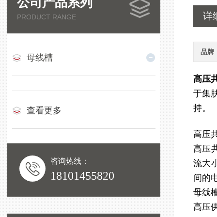
公司产品系列
详
PRODUCT RANGE
品牌
母线槽
高压共
于集
持。
查看更多
高压
高压
咨询热线：
流大
18101455820
间的
母线
高压