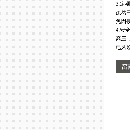
3.定
虽然
免因
4.安
高压
电风
留