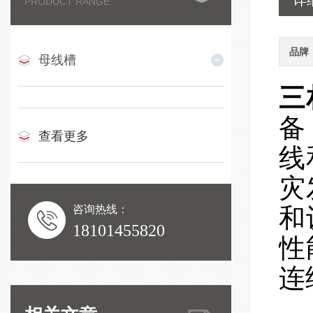
详
PRODUCT RANGE
品牌
母线槽
三
备
查看更多
线
灾
咨询热线：
和
18101455820
性
连