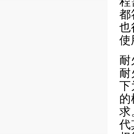
程
都
也
使
耐
耐
下
的
求
代