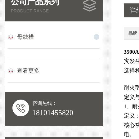
公司产品系列
详
PRODUCT RANGE
品牌
母线槽
350
灾发
选择
查看更多
耐火
定义
咨询热线：
1、‌
18101455820
定义
核心
电。‌