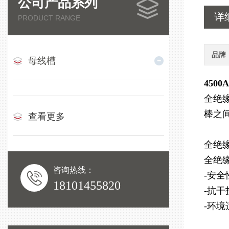
公司产品系列
详
PRODUCT RANGE
品牌
母线槽
450
全绝
棒之
查看更多
全绝
全绝
咨询热线：
-安
18101455820
-抗
-环