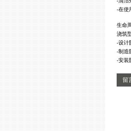
-清
-在
生命
浇筑
-设
-制
-安
留