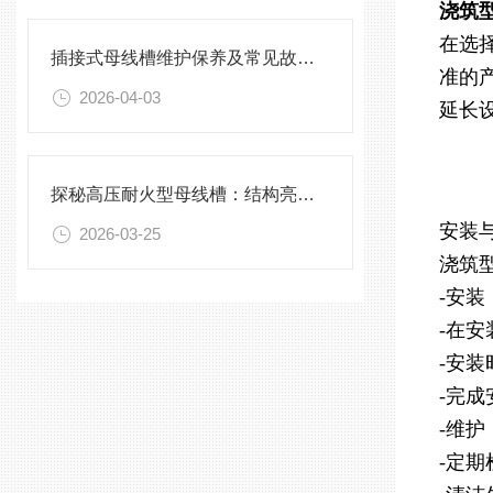
浇筑
在选
插接式母线槽维护保养及常见故障处理指南
准的
2026-04-03
延长
探秘高压耐火型母线槽：结构亮点与实用效能
安装
2026-03-25
浇筑
-安装
-在
-安
-完
-维护
-定