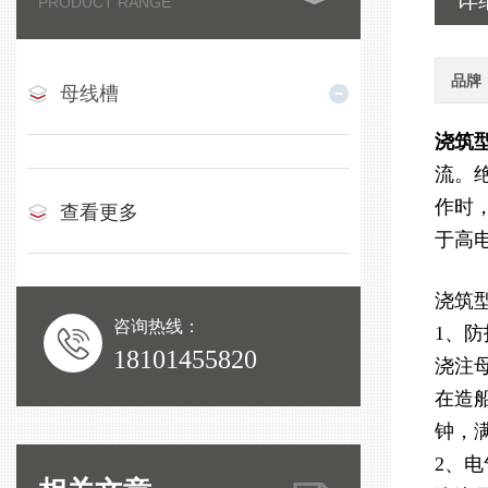
详
PRODUCT RANGE
品牌
母线槽
浇筑
流。
作时
查看更多
于高
浇筑
咨询热线：
1、
18101455820
浇注
在造
钟，
2、