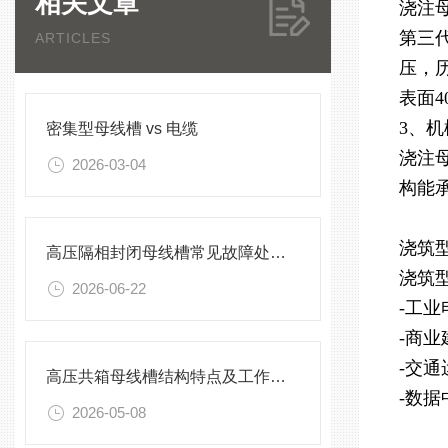
相关文章
浇注
第三
ARTICLES
压，
表面4
3、
密集型母线槽 vs 电缆
浇注
2026-03-04
构能
浇筑
高压隔相封闭母线槽常见故障处理方案
浇筑
2026-06-22
-工
-商
-交
高压共箱母线槽结构特点及工作原理
-数
2026-05-08